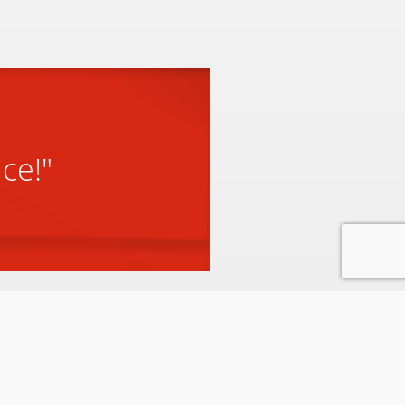
ice!"
3 generaties toewijding en
gastvrijheid