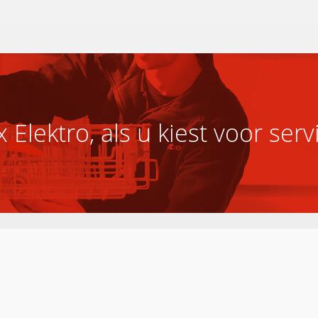
 Elektro, als u kiest voor serv
Eigen service- en reparatiedienst