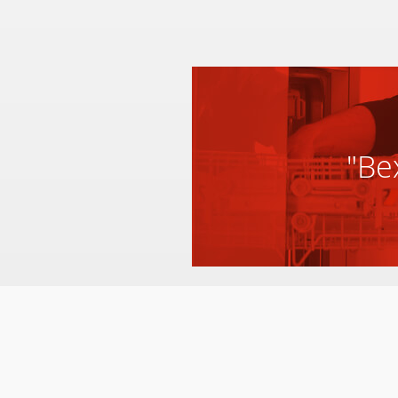
"Bex
Al meer dan 56 jaar een begrip in
midden Limburg