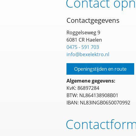
Contact op
Contactgegevens
Roggelseweg 9
6081 CR Haelen
0475 - 591 703
info@bexelektro.nl
Openingstijden en route
Algemene gegevens:
KvK: 86897284
BTW: NL864138908B01
IBAN: NL83INGB0650070992
Contactform