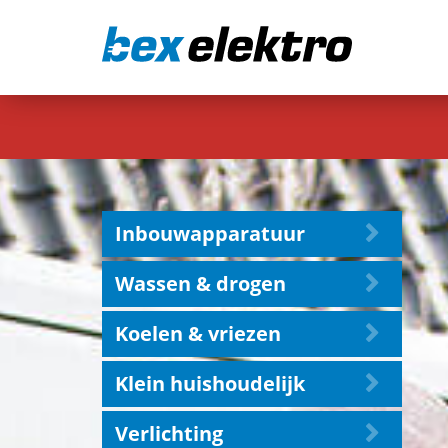
Inbouwapparatuur
Wassen & drogen
Koelen & vriezen
Klein huishoudelijk
Verlichting