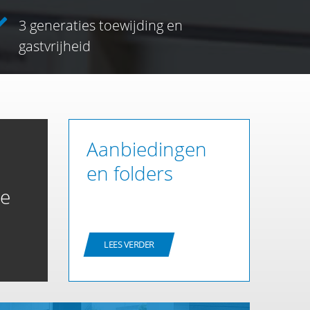
3 generaties toewijding en
gastvrijheid
Aanbiedingen
en folders
ce
LEES VERDER