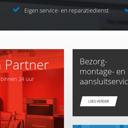
Eigen service- en reparatiedienst
 Partner
Bezorg-
montage- en
e binnen 24 uur
aansluitservi
s
LEES VERDER