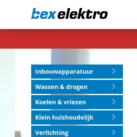
Inbouwapparatuur
Wassen & drogen
Koelen & vriezen
Klein huishoudelijk
Verlichting